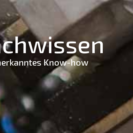
achwissen
 anerkanntes Know-how